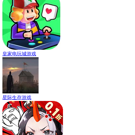
皇家电玩城游戏
星际生存游戏