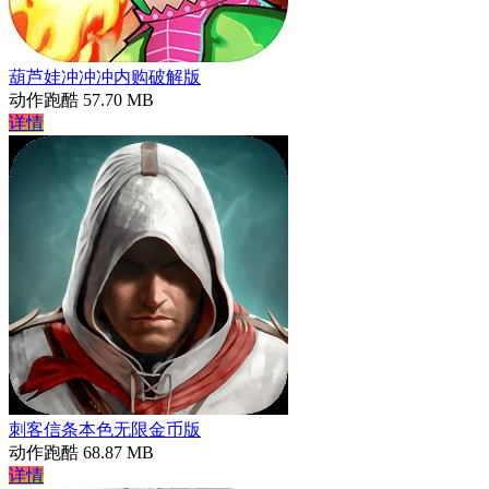
葫芦娃冲冲冲内购破解版
动作跑酷
57.70 MB
详情
刺客信条本色无限金币版
动作跑酷
68.87 MB
详情