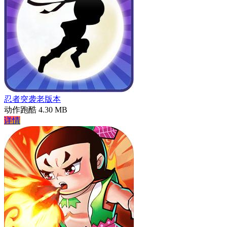
忍者突袭老版本
动作跑酷
4.30 MB
详情