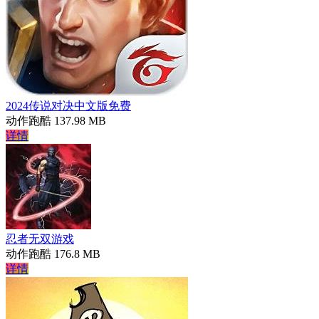
2024传说对决中文版免费
动作跑酷
137.98 MB
详情
忍者无双游戏
动作跑酷
176.8 MB
详情