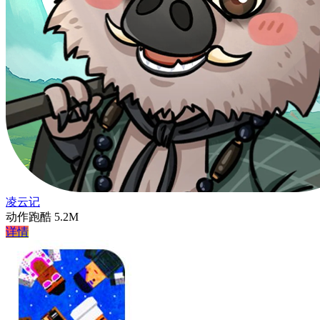
凌云记
动作跑酷
5.2M
详情