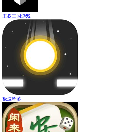
王权三国游戏
极速坠落