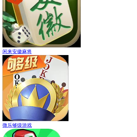
闲来安徽麻将
微乐够级游戏