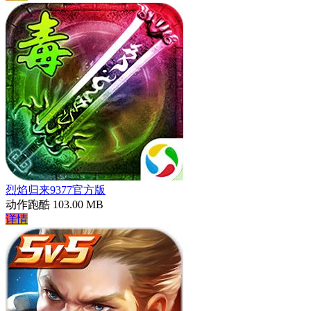
烈焰归来9377官方版
动作跑酷
103.00 MB
详情