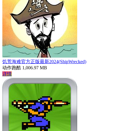
饥荒海难官方正版最新2024(ShipWrecked)
动作跑酷
1,006.97 MB
详情