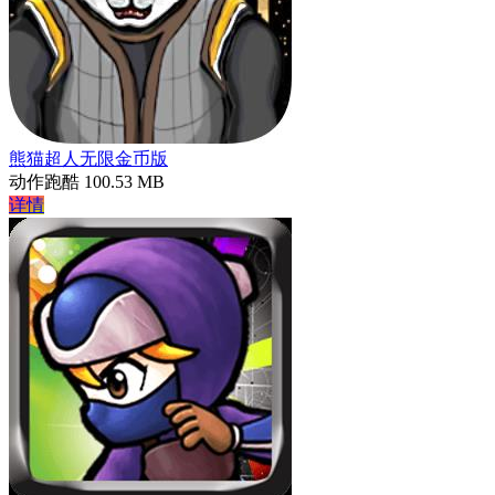
熊猫超人无限金币版
动作跑酷
100.53 MB
详情