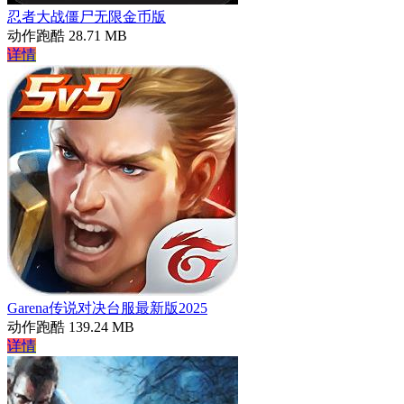
忍者大战僵尸无限金币版
动作跑酷
28.71 MB
详情
Garena传说对决台服最新版2025
动作跑酷
139.24 MB
详情