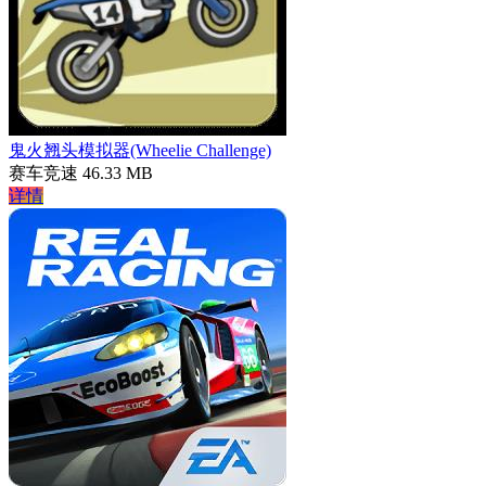
鬼火翘头模拟器(Wheelie Challenge)
赛车竞速
46.33 MB
详情