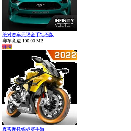
绝对赛车无限金币钻石版
赛车竞速
190.00 MB
详情
真实摩托锦标赛手游