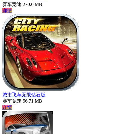
赛车竞速
270.6 MB
详情
城市飞车无限钻石版
赛车竞速
56.71 MB
详情