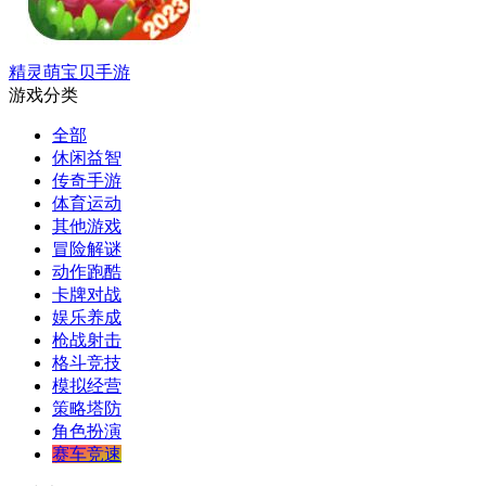
精灵萌宝贝手游
游戏分类
全部
休闲益智
传奇手游
体育运动
其他游戏
冒险解谜
动作跑酷
卡牌对战
娱乐养成
枪战射击
格斗竞技
模拟经营
策略塔防
角色扮演
赛车竞速