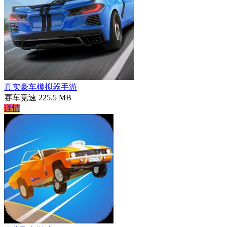
真实豪车模拟器手游
赛车竞速
225.5 MB
详情