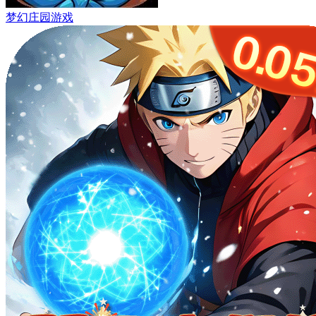
梦幻庄园游戏