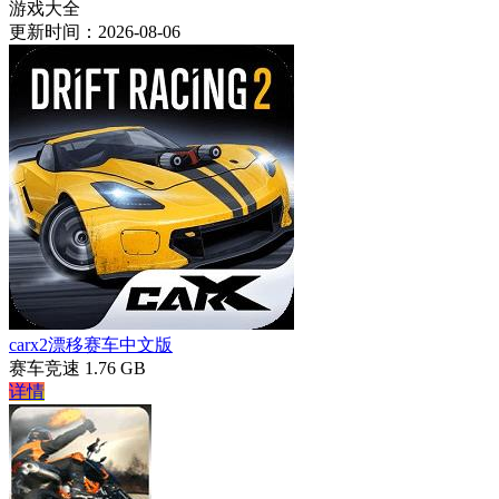
游戏大全
更新时间：2026-08-06
carx2漂移赛车中文版
赛车竞速
1.76 GB
详情