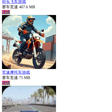
街头飞车游戏
赛车竞速
407.6 MB
详情
竞速摩托车游戏
赛车竞速
75 MB
详情