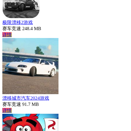
极限漂移2游戏
赛车竞速
248.4 MB
详情
漂移城市汽车2024游戏
赛车竞速
91.7 MB
详情