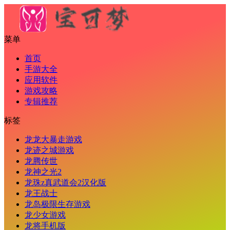
菜单
首页
手游大全
应用软件
游戏攻略
专辑推荐
标签
龙龙大暴走游戏
龙迹之城游戏
龙腾传世
龙神之光2
龙珠z真武道会2汉化版
龙王战士
龙岛极限生存游戏
龙少女游戏
龙将手机版