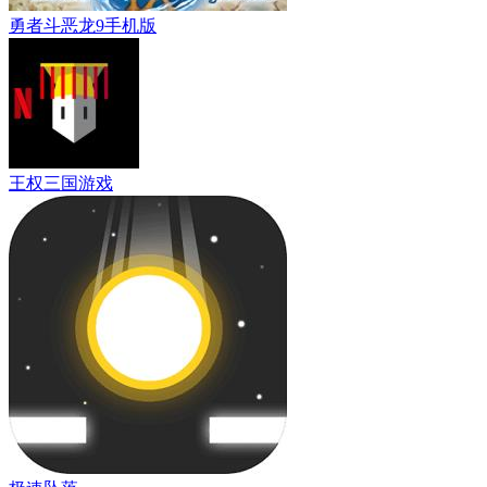
勇者斗恶龙9手机版
王权三国游戏