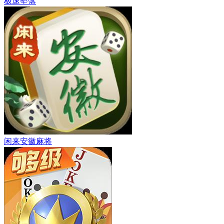
极速坠落
闲来安徽麻将