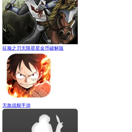
征服之刃无限星星金币破解版
无敌战舰手游