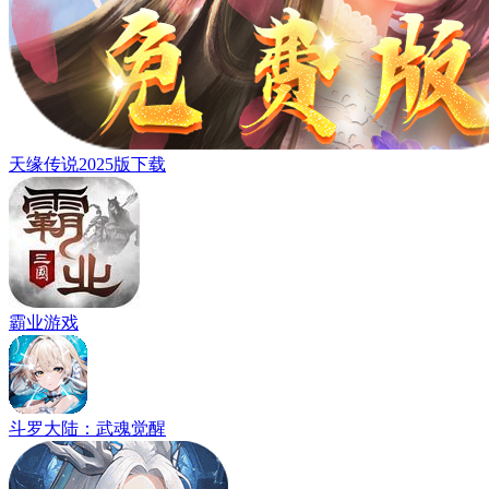
天缘传说2025版下载
霸业游戏
斗罗大陆：武魂觉醒