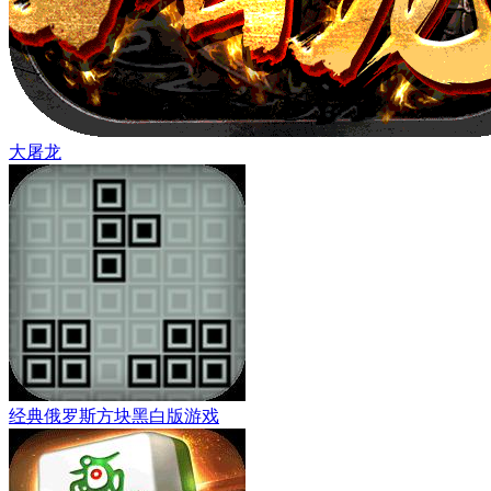
大屠龙
经典俄罗斯方块黑白版游戏