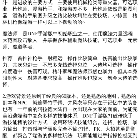
斗，是进攻的主要方式，主要使用机械枪类等重火器。可选职
业：枪炮师、漫游枪手。和端游差不多，枪炮师依然是刷图利
器，漫游枪手刷图升级之路比较坎坷胜在竞技场。小惊喜：格
林机枪像端游一样可以上下摆动哈哈~
魔法师，是DNF手游版中初始职业之一。使用魔法力量远程
大范围攻击敌人，并掌握多种辅助魔法技能。可选职业：元素
师、魔道学者。
推荐：首推神枪手，射程远，操作比较简单，伤害输出比较暴
力。其次鬼剑士，不想多充钱选择鬼泣，大佬均可选择，操作
难度适中，伤害可观。格斗家和魔法师虽然也暴力，但其本身
限制性大，对装备要求较高，操作难度也较大，氪金大佬的选
择。
2.游戏背景还原到了经典的60版本。还是熟悉的地图，熟悉的
副本和NPC，就连墨竹手镯、梵风衣等只存在于记忆中的装备
也有，十年前的阿拉德大陆再一次出现在大家的面前。为能完
美沿袭端游中复杂多样的技能体系，DNF手游版打破传统手
游技能槽的设计方式，改用环绕式技能组合。连招、控场、暴
力输出，打击感与华丽度完全不输;打怪、PK、大招甚至是觉
醒，都契合了端游的多样性玩法，玩家能通过手指操控感受到