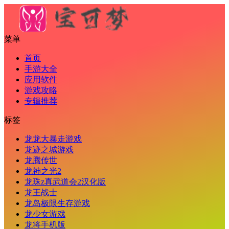
菜单
首页
手游大全
应用软件
游戏攻略
专辑推荐
标签
龙龙大暴走游戏
龙迹之城游戏
龙腾传世
龙神之光2
龙珠z真武道会2汉化版
龙王战士
龙岛极限生存游戏
龙少女游戏
龙将手机版