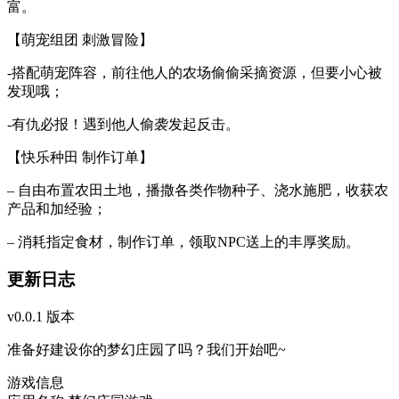
富。
【萌宠组团 刺激冒险】
-搭配萌宠阵容，前往他人的农场偷偷采摘资源，但要小心被
发现哦；
-有仇必报！遇到他人偷袭发起反击。
【快乐种田 制作订单】
– 自由布置农田土地，播撒各类作物种子、浇水施肥，收获农
产品和加经验；
– 消耗指定食材，制作订单，领取NPC送上的丰厚奖励。
更新日志
v0.0.1 版本
准备好建设你的梦幻庄园了吗？我们开始吧~
游戏信息