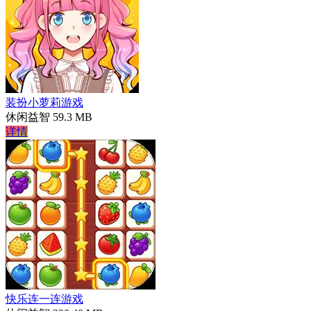
装扮小萝莉游戏
休闲益智
59.3 MB
详情
快乐连一连游戏