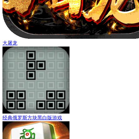
大屠龙
经典俄罗斯方块黑白版游戏