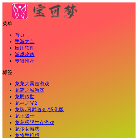
菜单
首页
手游大全
应用软件
游戏攻略
专辑推荐
标签
龙龙大暴走游戏
龙迹之城游戏
龙腾传世
龙神之光2
龙珠z真武道会2汉化版
龙王战士
龙岛极限生存游戏
龙少女游戏
龙将手机版