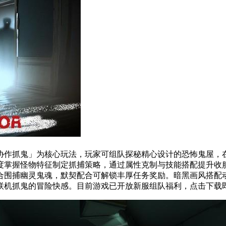
作抓鬼」为核心玩法，玩家可组队探秘精心设计的恐怖鬼屋，在
度掌握怪物特征制定抓捕策略，通过属性克制与技能搭配提升收
围捕幽灵鬼魂，默契配合可解锁丰厚任务奖励。暗黑画风搭配动
联机抓鬼的冒险快感。目前游戏已开放新服组队福利，点击下载