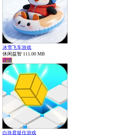
冰雪飞车游戏
休闲益智
111.00 MB
详情
白块君挺住游戏