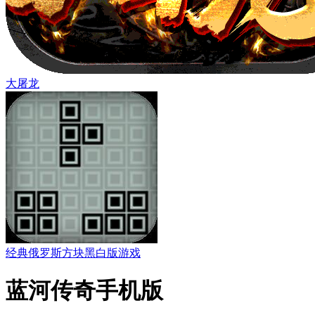
大屠龙
经典俄罗斯方块黑白版游戏
蓝河传奇手机版