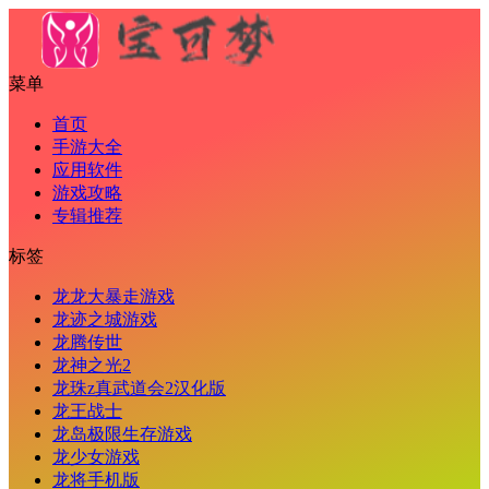
菜单
首页
手游大全
应用软件
游戏攻略
专辑推荐
标签
龙龙大暴走游戏
龙迹之城游戏
龙腾传世
龙神之光2
龙珠z真武道会2汉化版
龙王战士
龙岛极限生存游戏
龙少女游戏
龙将手机版