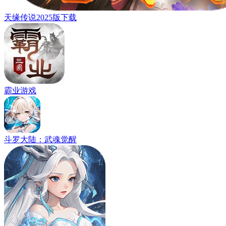
天缘传说2025版下载
霸业游戏
斗罗大陆：武魂觉醒