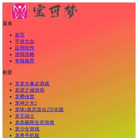
菜单
首页
手游大全
应用软件
游戏攻略
专辑推荐
标签
龙龙大暴走游戏
龙迹之城游戏
龙腾传世
龙神之光2
龙珠z真武道会2汉化版
龙王战士
龙岛极限生存游戏
龙少女游戏
龙将手机版