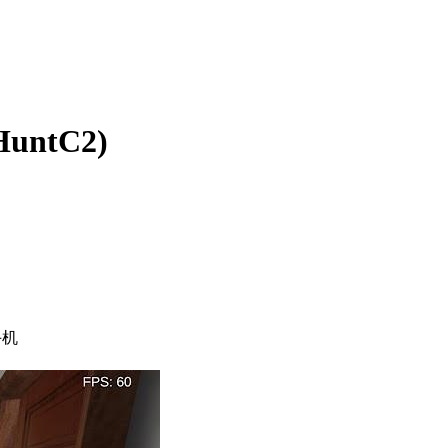
untC2)
手机