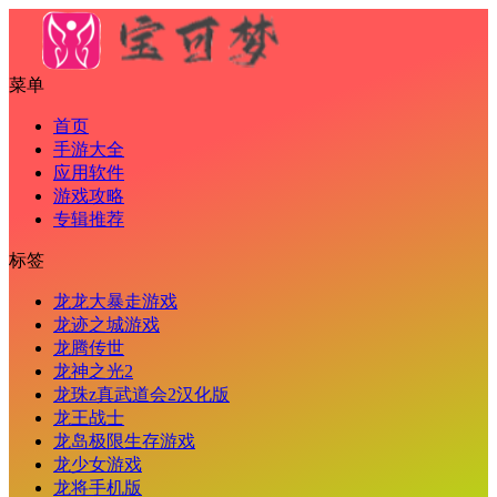
菜单
首页
手游大全
应用软件
游戏攻略
专辑推荐
标签
龙龙大暴走游戏
龙迹之城游戏
龙腾传世
龙神之光2
龙珠z真武道会2汉化版
龙王战士
龙岛极限生存游戏
龙少女游戏
龙将手机版