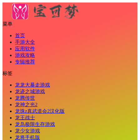
菜单
首页
手游大全
应用软件
游戏攻略
专辑推荐
标签
龙龙大暴走游戏
龙迹之城游戏
龙腾传世
龙神之光2
龙珠z真武道会2汉化版
龙王战士
龙岛极限生存游戏
龙少女游戏
龙将手机版