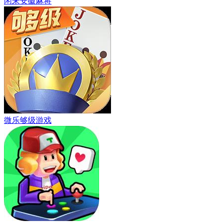
闲来安徽麻将
微乐够级游戏