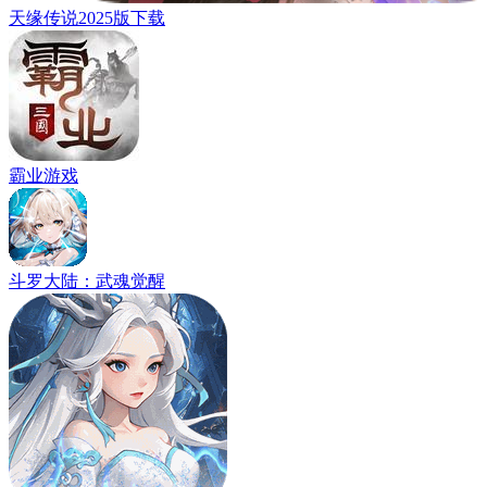
天缘传说2025版下载
霸业游戏
斗罗大陆：武魂觉醒