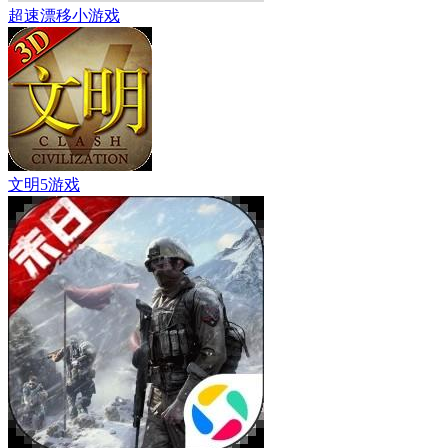
超速漂移小游戏
文明5游戏