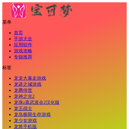
菜单
首页
手游大全
应用软件
游戏攻略
专辑推荐
标签
龙龙大暴走游戏
龙迹之城游戏
龙腾传世
龙神之光2
龙珠z真武道会2汉化版
龙王战士
龙岛极限生存游戏
龙少女游戏
龙将手机版