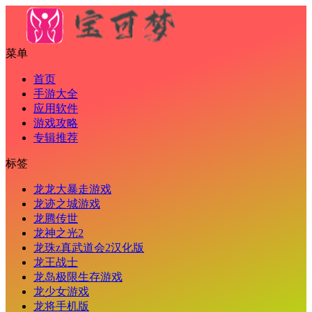
菜单
首页
手游大全
应用软件
游戏攻略
专辑推荐
标签
龙龙大暴走游戏
龙迹之城游戏
龙腾传世
龙神之光2
龙珠z真武道会2汉化版
龙王战士
龙岛极限生存游戏
龙少女游戏
龙将手机版