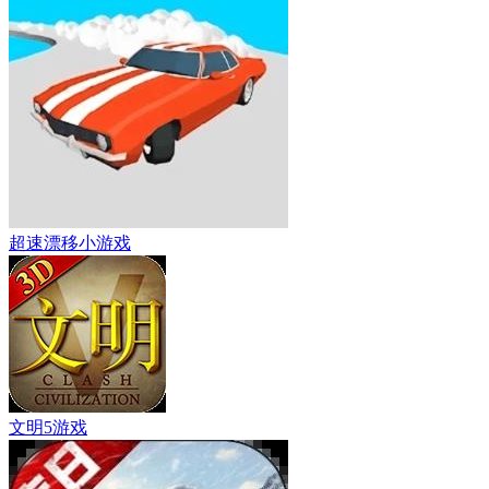
超速漂移小游戏
文明5游戏