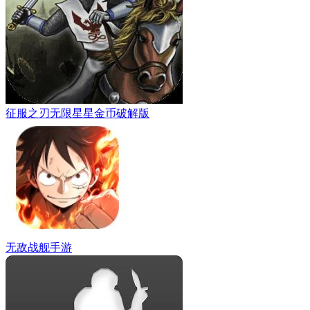
征服之刃无限星星金币破解版
无敌战舰手游