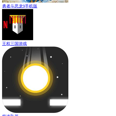
勇者斗恶龙9手机版
王权三国游戏