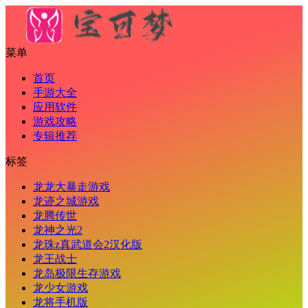
菜单
首页
手游大全
应用软件
游戏攻略
专辑推荐
标签
龙龙大暴走游戏
龙迹之城游戏
龙腾传世
龙神之光2
龙珠z真武道会2汉化版
龙王战士
龙岛极限生存游戏
龙少女游戏
龙将手机版