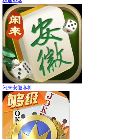
极速坠落
闲来安徽麻将