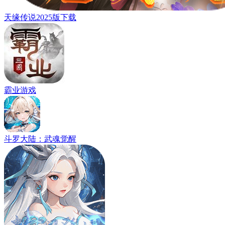
天缘传说2025版下载
霸业游戏
斗罗大陆：武魂觉醒