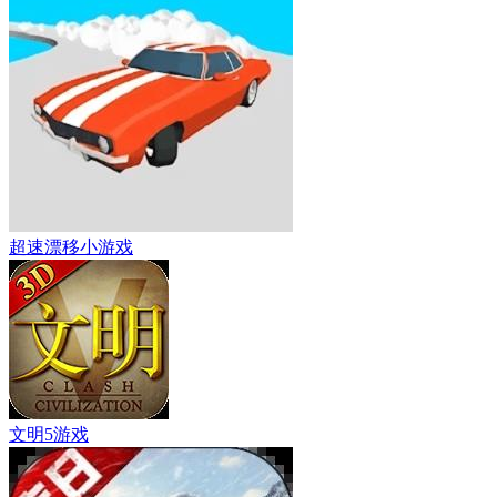
超速漂移小游戏
文明5游戏