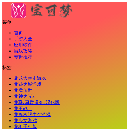
菜单
首页
手游大全
应用软件
游戏攻略
专辑推荐
标签
龙龙大暴走游戏
龙迹之城游戏
龙腾传世
龙神之光2
龙珠z真武道会2汉化版
龙王战士
龙岛极限生存游戏
龙少女游戏
龙将手机版