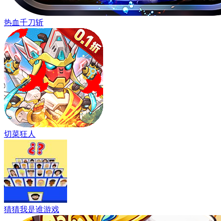
热血千刀斩
切菜狂人
猜猜我是谁游戏