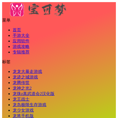
菜单
首页
手游大全
应用软件
游戏攻略
专辑推荐
标签
龙龙大暴走游戏
龙迹之城游戏
龙腾传世
龙神之光2
龙珠z真武道会2汉化版
龙王战士
龙岛极限生存游戏
龙少女游戏
龙将手机版