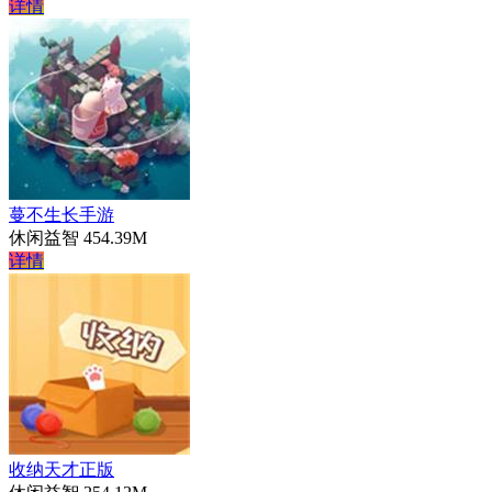
详情
蔓不生长手游
休闲益智
454.39M
详情
收纳天才正版