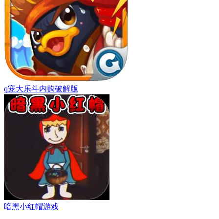
q宠大乐斗内购破解版
暗黑小红帽游戏