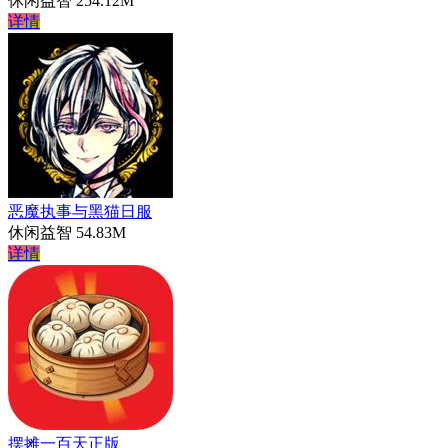
休闲益智
254.12M
详情
恶魔执事与黑猫日服
休闲益智
54.83M
详情
摆摊一百天正版