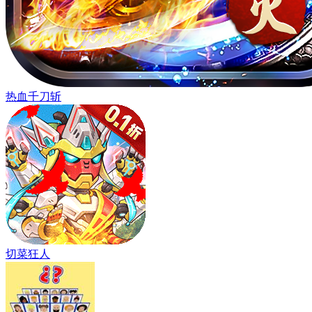
热血千刀斩
切菜狂人