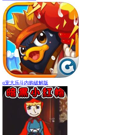
q宠大乐斗内购破解版