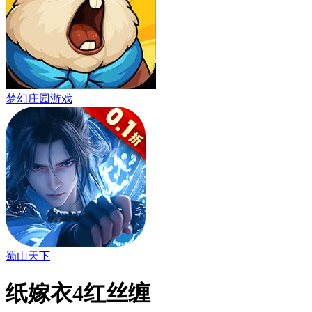
梦幻庄园游戏
蜀山天下
纸嫁衣4红丝缠