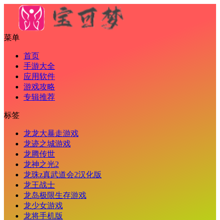
菜单
首页
手游大全
应用软件
游戏攻略
专辑推荐
标签
龙龙大暴走游戏
龙迹之城游戏
龙腾传世
龙神之光2
龙珠z真武道会2汉化版
龙王战士
龙岛极限生存游戏
龙少女游戏
龙将手机版