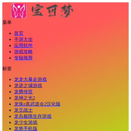
菜单
首页
手游大全
应用软件
游戏攻略
专辑推荐
标签
龙龙大暴走游戏
龙迹之城游戏
龙腾传世
龙神之光2
龙珠z真武道会2汉化版
龙王战士
龙岛极限生存游戏
龙少女游戏
龙将手机版