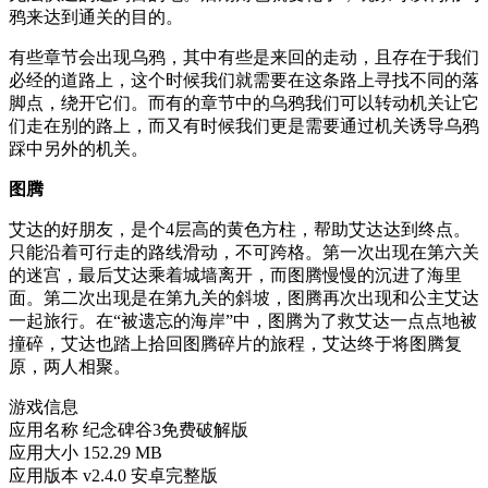
鸦来达到通关的目的。
有些章节会出现乌鸦，其中有些是来回的走动，且存在于我们
必经的道路上，这个时候我们就需要在这条路上寻找不同的落
脚点，绕开它们。而有的章节中的乌鸦我们可以转动机关让它
们走在别的路上，而又有时候我们更是需要通过机关诱导乌鸦
踩中另外的机关。
图腾
艾达的好朋友，是个4层高的黄色方柱，帮助艾达达到终点。
只能沿着可行走的路线滑动，不可跨格。第一次出现在第六关
的迷宫，最后艾达乘着城墙离开，而图腾慢慢的沉进了海里
面。第二次出现是在第九关的斜坡，图腾再次出现和公主艾达
一起旅行。在“被遗忘的海岸”中，图腾为了救艾达一点点地被
撞碎，艾达也踏上拾回图腾碎片的旅程，艾达终于将图腾复
原，两人相聚。
游戏信息
应用名称
纪念碑谷3免费破解版
应用大小
152.29 MB
应用版本
v2.4.0 安卓完整版