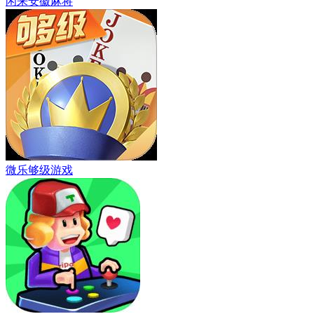
闲来安徽麻将
微乐够级游戏