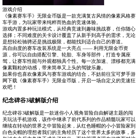
游戏介绍
《像素赛车手》无限金币版是一款充满复古风情的像素风格赛
车手游，为玩家带来纯粹而热血的竞速体验。
游戏内置多种玩法模式，从经典竞速到趣味挑战赛，任你随心
选择；不同难度的关卡设计覆盖了从新手到高手的需求，无论
是想轻松驰骋还是挑战极限，都能找到适合自己的赛道。
高自由度的赛车改装系统是一大亮点 —— 利用无限金币资
源，你可以自由搭配引擎、轮胎、车身等部件，打造专属座
驾，让赛车性能与外观都独具个性。每一次加速、漂移都充满
像素颗粒的动感，带来简单又上头的驾驶乐趣。
如果你也喜欢像素风与赛车游戏的结合，不妨前往宝可梦手游
网下载《像素赛车手》无限金币版，开启一场自定义的竞速狂
欢吧！
纪念碑谷3破解版介绍
纪念碑谷3破解版是一款迷你小人视角冒险自由解谜主题的闯
关玩法手机游戏，该作中继承了前代系列的作品精髓玩家可以
继续在转动的世界之中冒险起来，从红色睡帽的小小冒险家到
白色尖帽的理想者我们的主角经历了这个世界太多的故事，多