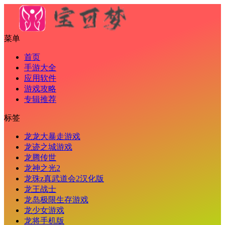
菜单
首页
手游大全
应用软件
游戏攻略
专辑推荐
标签
龙龙大暴走游戏
龙迹之城游戏
龙腾传世
龙神之光2
龙珠z真武道会2汉化版
龙王战士
龙岛极限生存游戏
龙少女游戏
龙将手机版