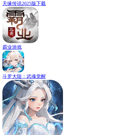
天缘传说2025版下载
霸业游戏
斗罗大陆：武魂觉醒