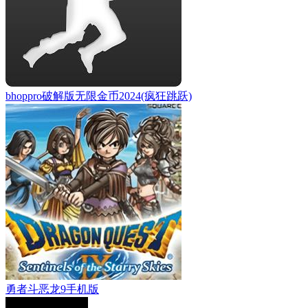
bhoppro破解版无限金币2024(疯狂跳跃)
勇者斗恶龙9手机版