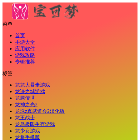
菜单
首页
手游大全
应用软件
游戏攻略
专辑推荐
标签
龙龙大暴走游戏
龙迹之城游戏
龙腾传世
龙神之光2
龙珠z真武道会2汉化版
龙王战士
龙岛极限生存游戏
龙少女游戏
龙将手机版