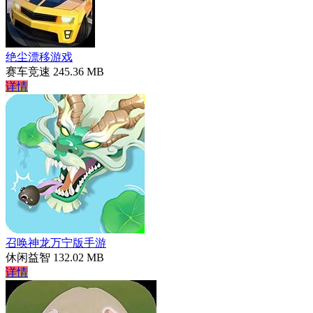
绝尘漂移游戏
赛车竞速
245.36 MB
详情
召唤神龙万宁版手游
休闲益智
132.02 MB
详情