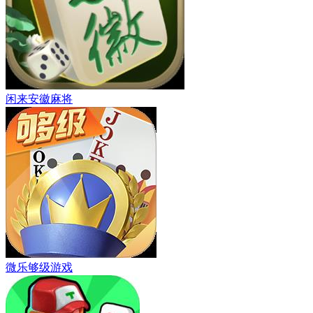
闲来安徽麻将
微乐够级游戏