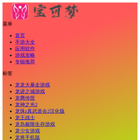
菜单
首页
手游大全
应用软件
游戏攻略
专辑推荐
标签
龙龙大暴走游戏
龙迹之城游戏
龙腾传世
龙神之光2
龙珠z真武道会2汉化版
龙王战士
龙岛极限生存游戏
龙少女游戏
龙将手机版