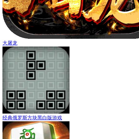
大屠龙
经典俄罗斯方块黑白版游戏