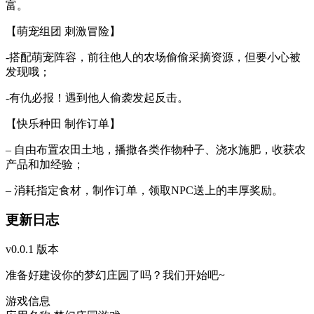
富。
【萌宠组团 刺激冒险】
-搭配萌宠阵容，前往他人的农场偷偷采摘资源，但要小心被
发现哦；
-有仇必报！遇到他人偷袭发起反击。
【快乐种田 制作订单】
– 自由布置农田土地，播撒各类作物种子、浇水施肥，收获农
产品和加经验；
– 消耗指定食材，制作订单，领取NPC送上的丰厚奖励。
更新日志
v0.0.1 版本
准备好建设你的梦幻庄园了吗？我们开始吧~
游戏信息