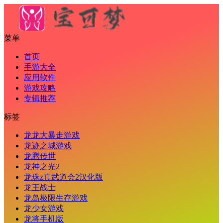
菜单
首页
手游大全
应用软件
游戏攻略
专辑推荐
标签
龙龙大暴走游戏
龙迹之城游戏
龙腾传世
龙神之光2
龙珠z真武道会2汉化版
龙王战士
龙岛极限生存游戏
龙少女游戏
龙将手机版