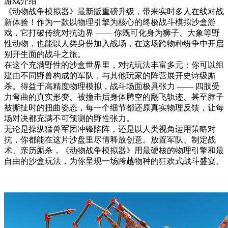
游戏介绍
《动物战争模拟器》最新版重磅升级，带来实时多人在线对战
新体验！作为一款以物理引擎为核心的终极战斗模拟沙盒游
戏，它打破传统对抗边界 —— 你既可化身为狮子、大象等野
性动物，也能以人类身份加入战场，在这场跨物种纷争中开启
别开生面的战斗之旅。
在这个充满野性的沙盒世界里，对抗玩法丰富多元：你可以组
建由不同野兽构成的军队，与其他玩家的阵营展开史诗级厮
杀。得益于高精度物理模拟，战斗场面极具张力 —— 四肢受
力弯曲的真实形变、被撞击后身体腾空的翻飞轨迹、甚至脖子
被撕扯时的扭曲姿态，每一个细节都还原真实物理反馈，让每
场对决都充满不可预测的野性张力。
无论是操纵猛兽军团冲锋陷阵，还是以人类视角运用策略对
抗，你都能在这片沙盘里尽情释放创意。放置军队、制定战
术、亲历厮杀，《动物战争模拟器》用最硬核的物理引擎和最
自由的沙盒玩法，为你呈现一场跨越物种的狂欢式战斗盛宴。