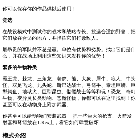
你可以保存你的作品供以后使用！
竞选
在战役模式中测试你的战术和战略专长。挑选合适的野兽，把
它们放在合适的地方，并指挥它们打败敌人。
最昂贵的军队并不总是赢。单位有优势和劣势。找出它们是什
么，并在战场上利用这些知识来发挥你的优势！
繁多的生物种类
霸王龙、棘龙、三角龙、老虎、熊、大象、犀牛、狼人、牛头
怪、双足飞龙、九头蛇、斯巴达战士、弓箭手、泰坦巨蟒、巨
型鳄鱼、地狱犬、巨型昆虫、骷髅战士等等和玩！恐龙、奇幻
生物、变异灵长类动物、恶魔怪物，你都可以在这里找到！你
甚至可以在动物身上附加武器。
你甚至可以给动物们安装武器！ 把一些巨大的枪支、火箭发
射器和弩箭放在T-Rex上，看它如何肆意破坏！
模式介绍