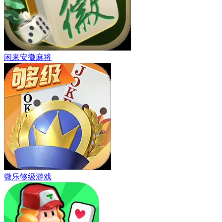
闲来安徽麻将
微乐够级游戏