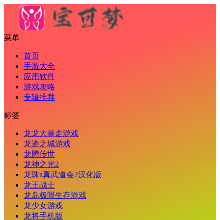
菜单
首页
手游大全
应用软件
游戏攻略
专辑推荐
标签
龙龙大暴走游戏
龙迹之城游戏
龙腾传世
龙神之光2
龙珠z真武道会2汉化版
龙王战士
龙岛极限生存游戏
龙少女游戏
龙将手机版