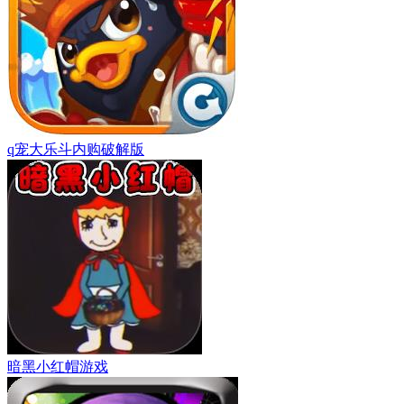
q宠大乐斗内购破解版
暗黑小红帽游戏