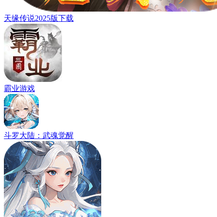
天缘传说2025版下载
霸业游戏
斗罗大陆：武魂觉醒