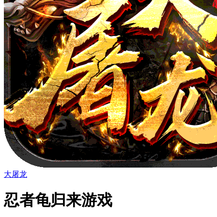
大屠龙
忍者龟归来游戏