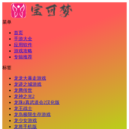
菜单
首页
手游大全
应用软件
游戏攻略
专辑推荐
标签
龙龙大暴走游戏
龙迹之城游戏
龙腾传世
龙神之光2
龙珠z真武道会2汉化版
龙王战士
龙岛极限生存游戏
龙少女游戏
龙将手机版