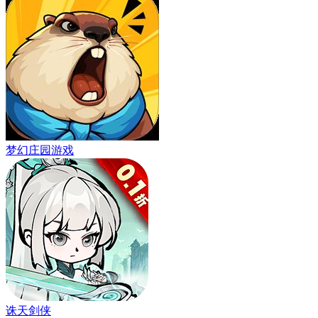
梦幻庄园游戏
诛天剑侠