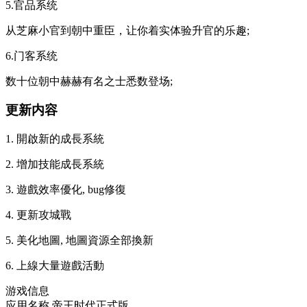
5.官品系统
从芝麻小官到朝中重臣，让你着实体验升官的乐趣;
6.门客系统
数十位朝中赫赫有名之士悉数登场;
更新内容
1. 開啟新的成長系統
2. 增加技能成長系統
3. 遊戲效率優化, bug修復
4. 更新攻城戰
5. 美化地圖, 地圖資源全部換新
6. 上線大量遊戲活動
游戏信息
应用名称
帝王时代正式版