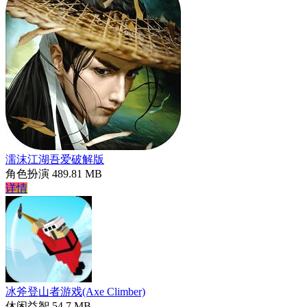
濡沫江湖吾爱破解版
角色扮演
489.81 MB
详情
冰斧登山者游戏(Axe Climber)
休闲益智
54.7 MB