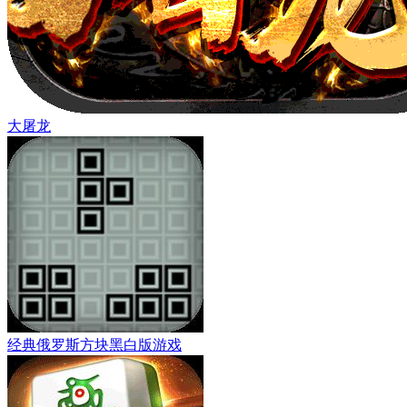
大屠龙
经典俄罗斯方块黑白版游戏