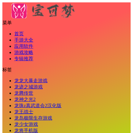
菜单
首页
手游大全
应用软件
游戏攻略
专辑推荐
标签
龙龙大暴走游戏
龙迹之城游戏
龙腾传世
龙神之光2
龙珠z真武道会2汉化版
龙王战士
龙岛极限生存游戏
龙少女游戏
龙将手机版