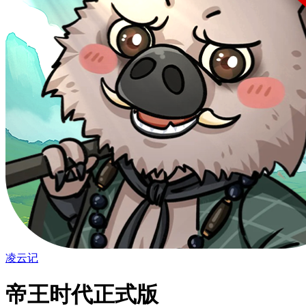
凌云记
帝王时代正式版