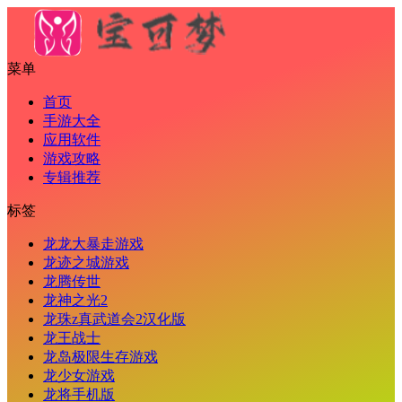
菜单
首页
手游大全
应用软件
游戏攻略
专辑推荐
标签
龙龙大暴走游戏
龙迹之城游戏
龙腾传世
龙神之光2
龙珠z真武道会2汉化版
龙王战士
龙岛极限生存游戏
龙少女游戏
龙将手机版