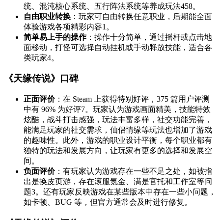
统、混沌核心系统、五行阵法系统等养成玩法
4
5
8
。
自由职业转换
：玩家可自由转换任意职业，后期能全面
体验游戏各项精彩内容
1
。
简单易上手的操作
：操作十分简单，通过摇杆或点击地
面移动，打怪可选择自动挂机或手动释放技能，适合各
类玩家
4
。
《天缘传说》口碑
正面评价
：在 Steam 上获得特别好评，375 篇用户评测
中有 96% 为好评
7
。玩家认为游戏画面精美，技能特效
炫酷，战斗打击感强，玩法丰富多样，社交功能完善，
能满足玩家的社交需求，仙侣情缘等玩法也增加了游戏
的趣味性。此外，游戏的职业设计平衡，每个职业都有
独特的玩法和发展方向，让玩家有更多的选择和发展空
间。
负面评价
：有玩家认为游戏存在一些不足之处，如被指
出是换皮页游，存在滚服氪金、满是官托和工作室等问
题
3
。还有玩家反映游戏在某些版本中存在一些小问题，
如卡顿、BUG 等，但官方通常会及时进行修复。