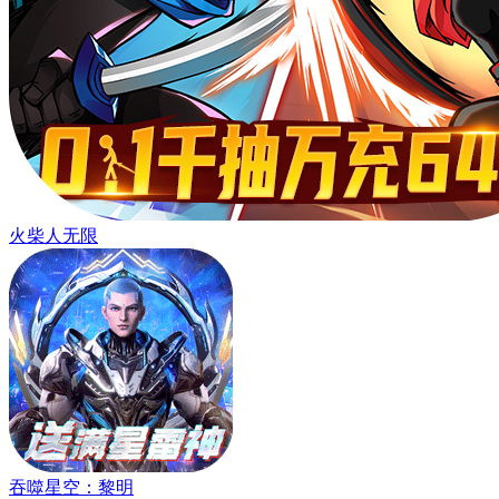
火柴人无限
吞噬星空：黎明