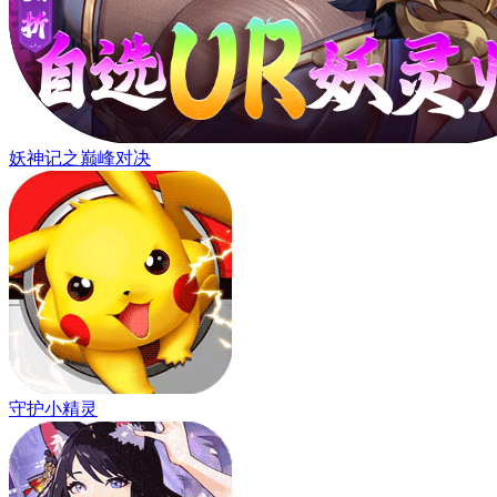
妖神记之巅峰对决
守护小精灵