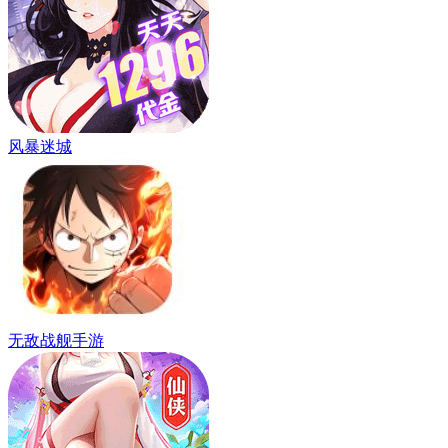
风暴迷城
无敌战舰手游