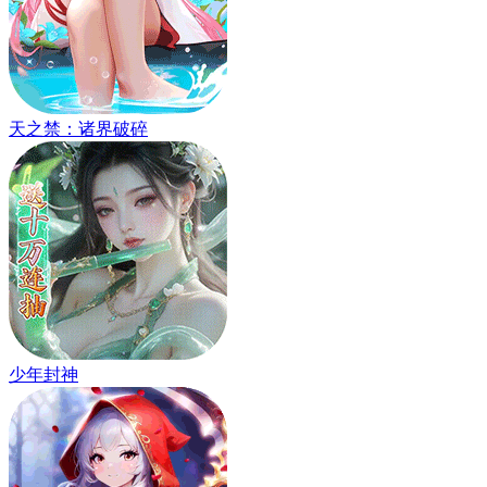
天之禁：诸界破碎
少年封神