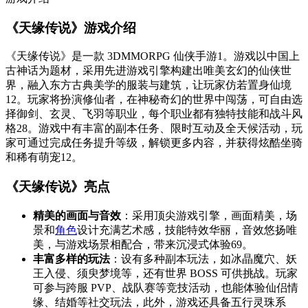
《天缘传说》游戏介绍
《天缘传说》是一款 3DMMORPG 仙侠手游
1
。游戏以中国上
古神话为题材，采用先进游戏引擎构建出唯美玄幻的仙侠世
界，融入东方古典美学的服装与建筑，让玩家仿若置身仙境
1
2
。玩家将扮演修仙者，在神秘奇幻的世界中闯荡，可自由选
择御剑、玄灵、飞羽等职业，每个职业都有独特技能和战斗风
格
2
8
。游戏中有丰富的副本任务、限时互动及全天候活动，玩
家可通过完成任务提升等级，解锁更多内容，并获得炫酷坐骑
和稀有萌宠
1
2
。
《天缘传说》亮点
精美的画面与音效
：采用顶尖游戏引擎，画面精美，场
景和
角色
设计充满艺术感，技能特效华丽，音效悠扬唯
美，与游戏场景相配合，带来沉浸式体验
6
9
。
丰富多样的玩法
：设有多种副本玩法，如冰晶魔穴、妖
王入侵、须臾梦境等，还有世界 BOSS 可供挑战。玩家
可参与跨服 PVP、战队赛等竞技活动，也能体验仙侣情
缘、结婚等社交玩法，此外，游戏还具备五行灵珠系