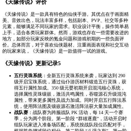
《天缘传说》评价
《天缘传说》是一款具有特色的仙侠手游。其优点在于画面精
美、音效出色，玩法丰富多样，包括副本、PVP、社交等多种
元素，能够满足不同玩家的需求。职业设计平衡，操作简单易
上手，适合各类玩家群体。然而，游戏也存在一些需要改进的
地方，如部分玩家反映的氪金问题和游戏初期的一些负面评
价。总体而言，对于喜欢仙侠题材、注重画面表现和社交互动
的玩家来说，《天缘传说》是一款值得一试的游戏。
《天缘传说》更新记录
5
五行灵珠系统
：全新五行灵珠系统来袭，玩家达到 290
级开启宝珠系统，通过仙仆游历材料锻造五行灵珠，获
得五行属性加成。350 级元婴初期开启混沌核心系统，
选择属性灵珠镶嵌，激活共鸣属性，吞噬源石升级混沌
属性，带来更多属性及战力加成。同时开启五行阵法系
统，使用阵法图及镶嵌源石激活阵法获大量加成属性。
战队赛
：战队赛为跨服战队 PK 活动，每 14 天一个赛
季，分为两个阶段。第一阶段 “群雄逐鹿”，活动开启时
组队玩家进入准备场匹配，系统按战队段位匹配对手，
根据胜负增减段位积分。第二阶段 “八强之巅”，第一阶