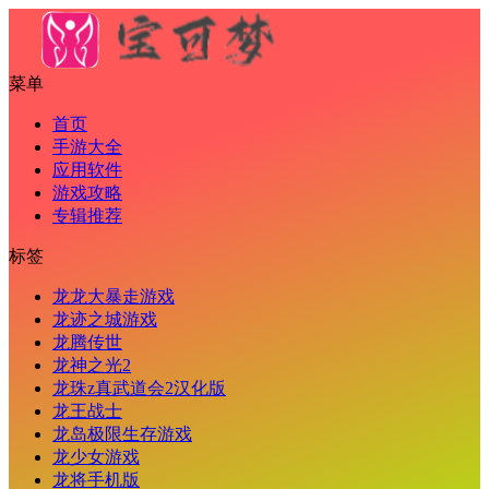
菜单
首页
手游大全
应用软件
游戏攻略
专辑推荐
标签
龙龙大暴走游戏
龙迹之城游戏
龙腾传世
龙神之光2
龙珠z真武道会2汉化版
龙王战士
龙岛极限生存游戏
龙少女游戏
龙将手机版