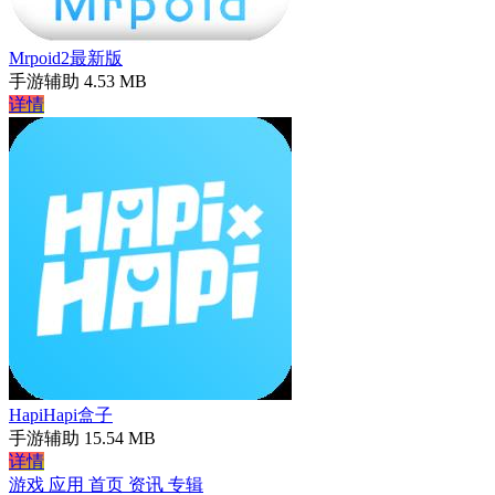
Mrpoid2最新版
手游辅助
4.53 MB
详情
HapiHapi盒子
手游辅助
15.54 MB
详情
游戏
应用
首页
资讯
专辑