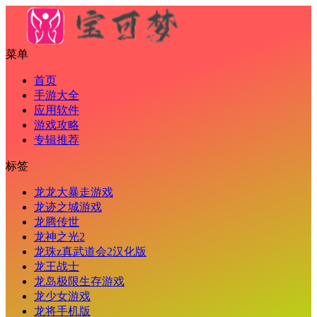
菜单
首页
手游大全
应用软件
游戏攻略
专辑推荐
标签
龙龙大暴走游戏
龙迹之城游戏
龙腾传世
龙神之光2
龙珠z真武道会2汉化版
龙王战士
龙岛极限生存游戏
龙少女游戏
龙将手机版