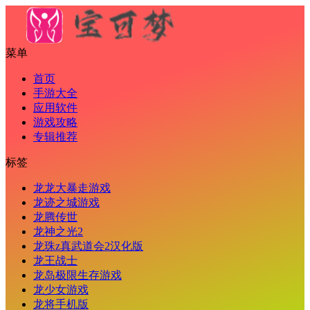
菜单
首页
手游大全
应用软件
游戏攻略
专辑推荐
标签
龙龙大暴走游戏
龙迹之城游戏
龙腾传世
龙神之光2
龙珠z真武道会2汉化版
龙王战士
龙岛极限生存游戏
龙少女游戏
龙将手机版