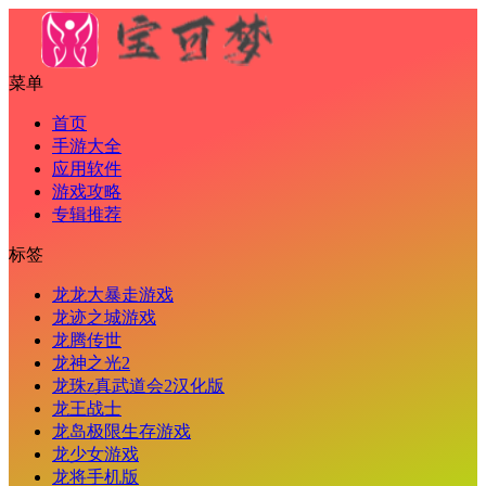
菜单
首页
手游大全
应用软件
游戏攻略
专辑推荐
标签
龙龙大暴走游戏
龙迹之城游戏
龙腾传世
龙神之光2
龙珠z真武道会2汉化版
龙王战士
龙岛极限生存游戏
龙少女游戏
龙将手机版