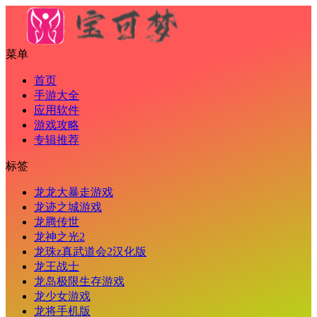
菜单
首页
手游大全
应用软件
游戏攻略
专辑推荐
标签
龙龙大暴走游戏
龙迹之城游戏
龙腾传世
龙神之光2
龙珠z真武道会2汉化版
龙王战士
龙岛极限生存游戏
龙少女游戏
龙将手机版