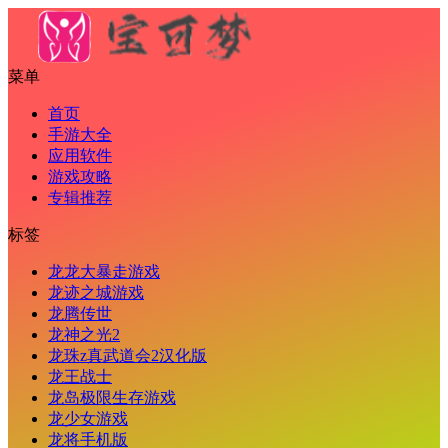
菜单
首页
手游大全
应用软件
游戏攻略
专辑推荐
标签
龙龙大暴走游戏
龙迹之城游戏
龙腾传世
龙神之光2
龙珠z真武道会2汉化版
龙王战士
龙岛极限生存游戏
龙少女游戏
龙将手机版