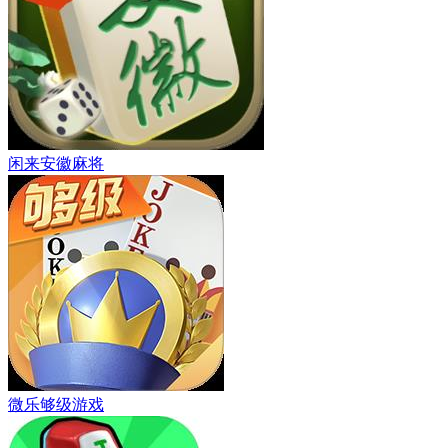
闲来安徽麻将
微乐够级游戏