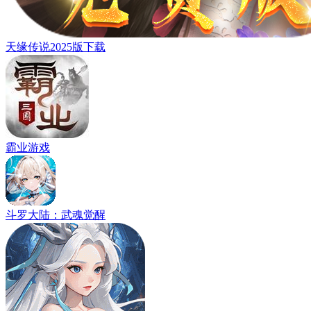
天缘传说2025版下载
霸业游戏
斗罗大陆：武魂觉醒