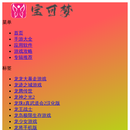
菜单
首页
手游大全
应用软件
游戏攻略
专辑推荐
标签
龙龙大暴走游戏
龙迹之城游戏
龙腾传世
龙神之光2
龙珠z真武道会2汉化版
龙王战士
龙岛极限生存游戏
龙少女游戏
龙将手机版