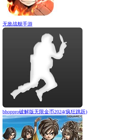
无敌战舰手游
bhoppro破解版无限金币2024(疯狂跳跃)