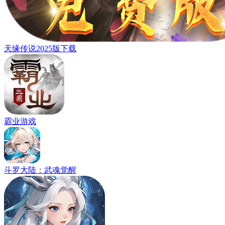
天缘传说2025版下载
霸业游戏
斗罗大陆：武魂觉醒