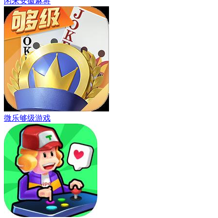
闲来安徽麻将
微乐够级游戏