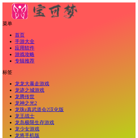
菜单
首页
手游大全
应用软件
游戏攻略
专辑推荐
标签
龙龙大暴走游戏
龙迹之城游戏
龙腾传世
龙神之光2
龙珠z真武道会2汉化版
龙王战士
龙岛极限生存游戏
龙少女游戏
龙将手机版