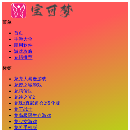
菜单
首页
手游大全
应用软件
游戏攻略
专辑推荐
标签
龙龙大暴走游戏
龙迹之城游戏
龙腾传世
龙神之光2
龙珠z真武道会2汉化版
龙王战士
龙岛极限生存游戏
龙少女游戏
龙将手机版