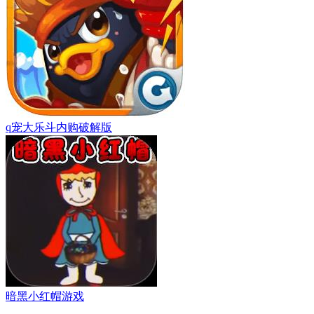
q宠大乐斗内购破解版
暗黑小红帽游戏