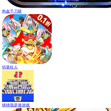
热血千刀斩
切菜狂人
猜猜我是谁游戏