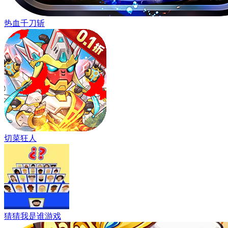
热血千刀斩
切菜狂人
猜猜我是谁游戏