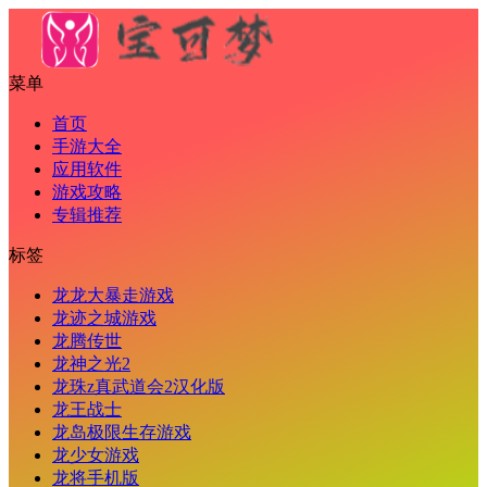
菜单
首页
手游大全
应用软件
游戏攻略
专辑推荐
标签
龙龙大暴走游戏
龙迹之城游戏
龙腾传世
龙神之光2
龙珠z真武道会2汉化版
龙王战士
龙岛极限生存游戏
龙少女游戏
龙将手机版