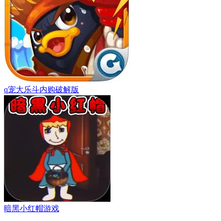
q宠大乐斗内购破解版
暗黑小红帽游戏