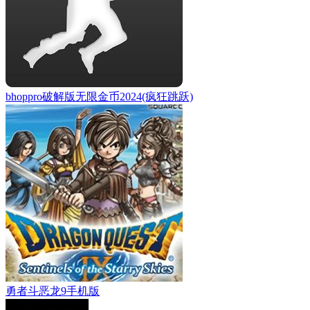
bhoppro破解版无限金币2024(疯狂跳跃)
勇者斗恶龙9手机版