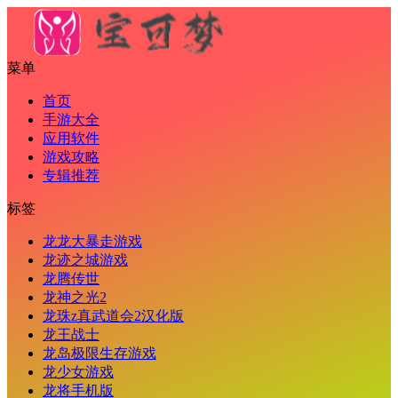
菜单
首页
手游大全
应用软件
游戏攻略
专辑推荐
标签
龙龙大暴走游戏
龙迹之城游戏
龙腾传世
龙神之光2
龙珠z真武道会2汉化版
龙王战士
龙岛极限生存游戏
龙少女游戏
龙将手机版