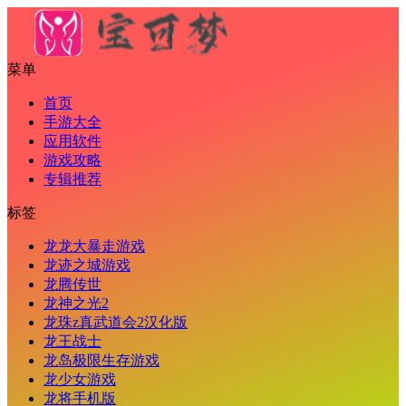
菜单
首页
手游大全
应用软件
游戏攻略
专辑推荐
标签
龙龙大暴走游戏
龙迹之城游戏
龙腾传世
龙神之光2
龙珠z真武道会2汉化版
龙王战士
龙岛极限生存游戏
龙少女游戏
龙将手机版