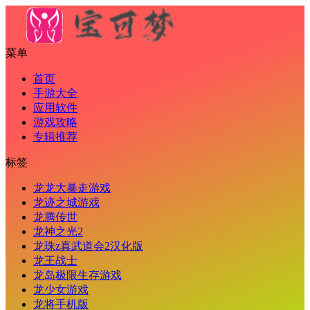
菜单
首页
手游大全
应用软件
游戏攻略
专辑推荐
标签
龙龙大暴走游戏
龙迹之城游戏
龙腾传世
龙神之光2
龙珠z真武道会2汉化版
龙王战士
龙岛极限生存游戏
龙少女游戏
龙将手机版