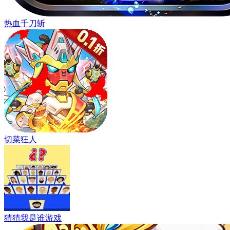
热血千刀斩
切菜狂人
猜猜我是谁游戏