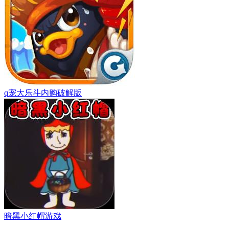
q宠大乐斗内购破解版
暗黑小红帽游戏