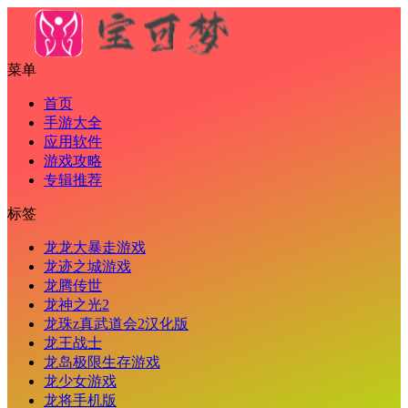
菜单
首页
手游大全
应用软件
游戏攻略
专辑推荐
标签
龙龙大暴走游戏
龙迹之城游戏
龙腾传世
龙神之光2
龙珠z真武道会2汉化版
龙王战士
龙岛极限生存游戏
龙少女游戏
龙将手机版