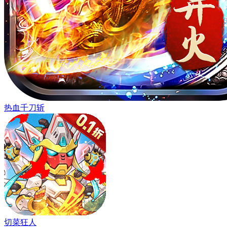
热血千刀斩
切菜狂人