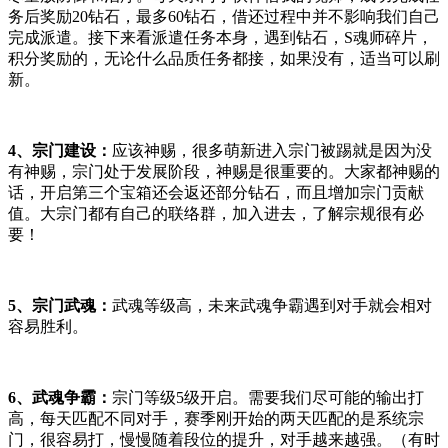
务后奖励20钻石，最多60钻石，借还过程中并不影响我们自己
完成派遣。接下来看派遣任务本身，遇到钻石，S魂师碎片，
积分奖励的，无论什么品质任务都接，如果没有，适当可以刷
新。
4、宗门建设：
应该神赐，很多萌新进入宗门被踢就是因为没
有神赐，宗门处于发展阶段，神赐是很重要的。大家都神赐的
话，开启第三个宝箱还会返还部分钻石，而且增加宗门贡献
值。大宗门都有自己的联络群，加入进去，了解宗规很有必
要！
5、宗门武魂：
武魂等级高，未来武魂争霸遇到对手就会相对
容易胜利。
6、武魂争霸：
宗门等级5级开启。需要我们尽可能的输出打
高，每天匹配不同对手，赛季刚开始的两天匹配的是系统宗
门，很容易打，慢慢随着段位的提升，对手越来越强。（有时