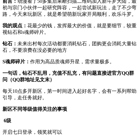
前言：
动漫看了50多集后果断扫描二维码加入新斗罗大陆，最
初与宗门小伙伴一起研究阵容，一起尝试新玩法，走了不少弯
路，今天来玩新区，就是希望萌新玩家开局顺利，欢乐斗罗。
我的观点：
花最少的钱，发挥最大的价值，就是要细节，较重
视钻石和s魂师碎片。
钻石：
未来出村每次活动都要消耗钻石，团购更会消耗大量钻
石，不要浪费在没必要的地方
S魂师碎片：
作用为高品质魂师升星，需求量极多。
一句话，钻石不乱用，充值不乱充，有问题直接进官方QQ群
问（QQ群地址见文末）
每天10点多开新区，第一时间进入起好名字，会有一系列帮助
引导，走任务就好。
新区不同等级值得关注的事项
6级
开启七日登录，领奖就可以