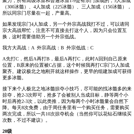
聚力，所有高级冰窟和普通冰窟1-9是有宗门加成的，5人加成
（300冰髓）、4人加成（225冰髓）、三人加成（150冰髓），
所以同宗门尽量在一起，产量高。
如果发现宗门4人加成，另一个外宗高战我打不过，可以请同
宗大高战帮忙，注意不可直接去打这个人，因为只会位置互
换，这时需要借助另一个外宗低战。
我方大高战：A 外宗高战：B 外宗低战：C
A先打C，然后A再打B，最后A再打C，此时A回到自己原来
位置，B原来的位置被C占据，这个时候我再打C宗门5人加成
聚齐。建议极北之地刚开就这样操作，更早的组建加成可获得
更多冰髓。
接下来个人极北之地冰髓掠夺小技巧，尽可能的找冰髓多的来
掠夺，抢2-3次即可，抢多了会被别人当成目标，静等两个小
时后再抢2-3次，以此类推，因为每两个小时冰髓量会自然下
降。每天8次免费，由于周任务里有一个购买任务，需要购买
两次完成，所以一共10次掠夺机会（当然你可以花钻石继续买
次数，不过不建议）。
20级