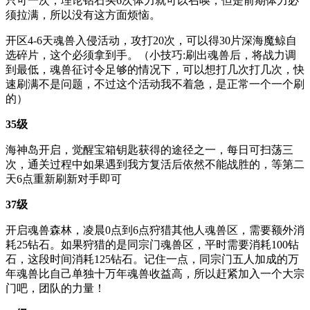
只可一次，理论钻石买6次体力就可以召唤，但是前期体力必
须拉满，所以没有这方面烦恼。
开区4-6天魂兽入侵活动，攻打20次，可以得30片深海魔鲸自
选碎片，这个必须拿到手。（小技巧:刷出魂兽后，将战力调
到最低，魂兽征讨令足够的情况下，可以想打几次打几次，快
速刷满不是问题，不过这个活动我不着急，是正常一个一个刷
的）
35级
海神岛开启，觉醒宝箱钥匙获得的途径之一，每日可扫荡三
次，通关过程中如果遇到我方复活后依然不能战胜的，等第二
天6点重新刷新对手即可
37级
开启魂兽森林，凌晨0点到6点狩猎其他人魂兽区，需要额外消
耗25钻石。如果狩猎的是同宗门魂兽区，平时需要消耗100钻
石，这段时间消耗125钻石。记住一点，同宗门五人加成的万
年魂兽比自己单独十万年魂兽收益高，所以赶紧加入一个大宗
门吧，团队的力量！