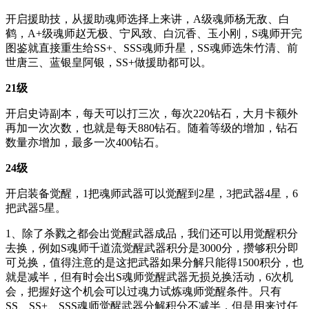
开启援助技，从援助魂师选择上来讲，A级魂师杨无敌、白
鹤，A+级魂师赵无极、宁风致、白沉香、玉小刚，S魂师开完
图鉴就直接重生给SS+、SSS魂师升星，SS魂师选朱竹清、前
世唐三、蓝银皇阿银，SS+做援助都可以。
21级
开启史诗副本，每天可以打三次，每次220钻石，大月卡额外
再加一次次数，也就是每天880钻石。随着等级的增加，钻石
数量亦增加，最多一次400钻石。
24级
开启装备觉醒，1把魂师武器可以觉醒到2星，3把武器4星，6
把武器5星。
1、除了杀戮之都会出觉醒武器成品，我们还可以用觉醒积分
去换，例如S魂师千道流觉醒武器积分是3000分，攒够积分即
可兑换，值得注意的是这把武器如果分解只能得1500积分，也
就是减半，但有时会出S魂师觉醒武器无损兑换活动，6次机
会，把握好这个机会可以过魂力试炼魂师觉醒条件。只有
SS、SS+、SSS魂师觉醒武器分解积分不减半，但是用来过任