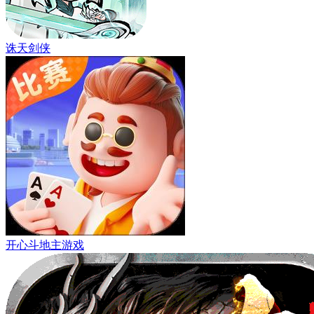
诛天剑侠
开心斗地主游戏