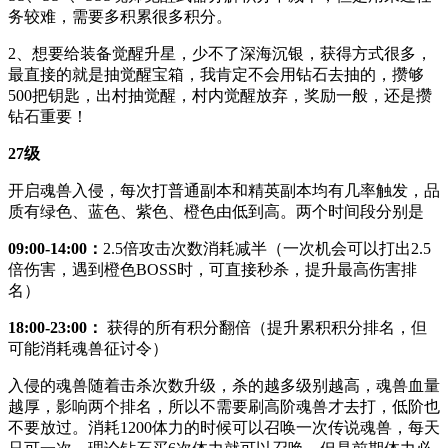
务较难，需要多积累很多积分。
2、想要给装备觉醒升星，少不了深海沉银，获得方式很多，
最直接的就是抽觉醒宝箱，我肯定不会用钻石去抽的，攒够
500把钥匙，出村抽觉醒，村内觉醒放弃，奖励一般，还是攒
钻石重要！
27级
开启魂兽入侵，每次打普通副本和精英副本均有几率触发，品
质有绿色、蓝色、紫色、橙色由低到高。两个时间段分别是
09:00-14:00：
2.5倍攻击次数消耗减半（一次机会可以打出2.5
倍伤害，遇到橙色BOSS时，可直接秒杀，提升最高伤害排
名）
18:00-23:00：
获得的所有积分翻倍（提升累积积分排名，但
可能消耗魂兽征讨令）
入侵的魂兽随着击杀次数升级，杀的越多级别越高，魂兽血量
越厚，影响两个排名，所以不需要刷高阶魂兽才去打，低阶也
不要放过。消耗1200体力的时候可以召唤一次传说魂兽，每天