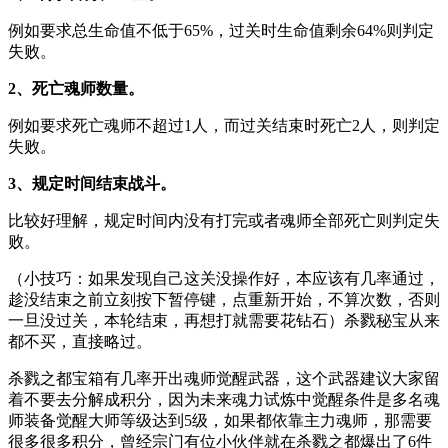
例如要求总生命值不低于65%，过关时生命值剩余64%则判定
失败。
2、死亡魂师数量。
例如要求死亡魂师不超过1人，而过关结束时死亡2人，则判定
失败。
3、规定时间结束战斗。
比较好理解，规定时间内没有打完或者魂师全部死亡则判定失
败。
（小技巧：如果发现自己这关没操作好，本应该有几率通过，
趁没结束之前立刻按下暂停键，点重新开始，不算次数，否则
一旦没过关，本轮结束，再想打就需要花钻石）杀戮秘宝从来
都不买，直接略过。
杀戮之都宝箱有几率开出魂师觉醒武器，这个武器建议大家留
着不要去分解成积分，因为未来魂力试炼中觉醒条件是多名魂
师装备觉醒大师等级达到5级，如果都依靠主力魂师，那需要
很多很多积分，曾经宗门有位小伙伴就在杀戮之都爆出了6件