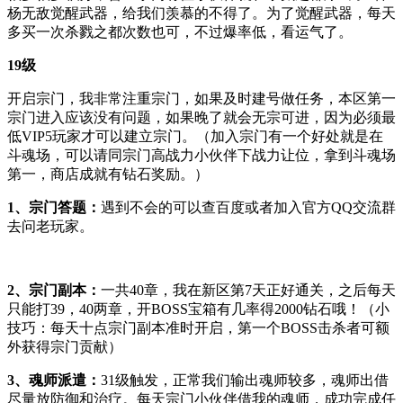
杨无敌觉醒武器，给我们羡慕的不得了。为了觉醒武器，每天
多买一次杀戮之都次数也可，不过爆率低，看运气了。
19级
开启宗门，我非常注重宗门，如果及时建号做任务，本区第一
宗门进入应该没有问题，如果晚了就会无宗可进，因为必须最
低VIP5玩家才可以建立宗门。（加入宗门有一个好处就是在
斗魂场，可以请同宗门高战力小伙伴下战力让位，拿到斗魂场
第一，商店成就有钻石奖励。）
1、宗门答题：
遇到不会的可以查百度或者加入官方QQ交流群
去问老玩家。
2、宗门副本：
一共40章，我在新区第7天正好通关，之后每天
只能打39，40两章，开BOSS宝箱有几率得2000钻石哦！（小
技巧：每天十点宗门副本准时开启，第一个BOSS击杀者可额
外获得宗门贡献）
3、魂师派遣：
31级触发，正常我们输出魂师较多，魂师出借
尽量放防御和治疗。每天宗门小伙伴借我的魂师，成功完成任