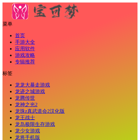
菜单
首页
手游大全
应用软件
游戏攻略
专辑推荐
标签
龙龙大暴走游戏
龙迹之城游戏
龙腾传世
龙神之光2
龙珠z真武道会2汉化版
龙王战士
龙岛极限生存游戏
龙少女游戏
龙将手机版