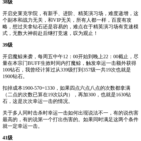
38级
开启史莱克学院，有新手、进阶、精英演习场，难度递增，这
个副本和战力无关，和VIP无关，所有人都一样，百度有攻
略，想过关拿钻石还是容易的，难点在于精英演习场有竞速模
式，无数大神前赴后继打竞速，叹为观止！
39级
开启魔鲸来袭，每周五中午12：00开始到晚上22：00截止，尽
量在本宗门BUFF生效时间内打魔鲸，触发幸运一击额外获得
100钻石，我曾经计算过从339级打到357级一共19次也就是
1900钻石。
扣掉成本1900-570=1330，如果四点六点八点的次数都拿满
（二点的次数已算在19次以内），再加300，也就是1630钻
石，这是次次幸运一击的情况。
关于多人同时击杀时幸运一击如何出现说法不一，有的说伤害
最高的，有的说第一个打出伤害的。如果同时满足这两个条件
就一定幸运一击。
41级