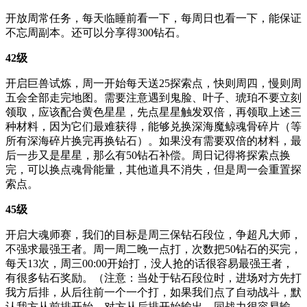
开放周常任务，每天临睡前看一下，每周日也看一下，能保证
不忘周副本。还可以分享得300钻石。
42级
开启巨兽试炼，周一开始每天送25探索点，快则周四，慢则周
五会全部走完地图。需要注意遇到鬼脸、叶子、琥珀不要立刻
领取，应该配合黄色星星，先点星星触发双倍，再领取上述三
种材料，因为它们最难获得，能够兑换深海魔鲸魂骨碎片（等
所有深海碎片换完再换钻石）。如果没有需要双倍的材料，最
后一步又是星星，那么有50钻石补偿。周日记得将探索点换
完，可以换点魂骨能量，其他道具不消失，但是周一会重置探
索点。
45级
开启大魂师赛，我们的目标是周三保钻石段位，争超凡大师，
不强求最强王者。周一周二晚一点打，次数把50钻石的买完，
每天13次，周三00:00开始打，没人抢的话很容易最强王者，
有很多钻石奖励。（注意：当处于钻石段位时，进场对方先打
我方后排，从后往前一个一个打，如果我们点了自动战斗，默
认我方从前排开始，对方从后排开始输出，同战力很容易输