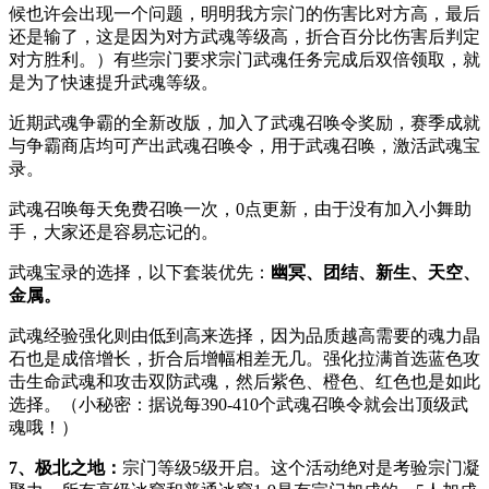
候也许会出现一个问题，明明我方宗门的伤害比对方高，最后
还是输了，这是因为对方武魂等级高，折合百分比伤害后判定
对方胜利。）有些宗门要求宗门武魂任务完成后双倍领取，就
是为了快速提升武魂等级。
近期武魂争霸的全新改版，加入了武魂召唤令奖励，赛季成就
与争霸商店均可产出武魂召唤令，用于武魂召唤，激活武魂宝
录。
武魂召唤每天免费召唤一次，0点更新，由于没有加入小舞助
手，大家还是容易忘记的。
武魂宝录的选择，以下套装优先：
幽冥、团结、新生、天空、
金属。
武魂经验强化则由低到高来选择，因为品质越高需要的魂力晶
石也是成倍增长，折合后增幅相差无几。强化拉满首选蓝色攻
击生命武魂和攻击双防武魂，然后紫色、橙色、红色也是如此
选择。（小秘密：据说每390-410个武魂召唤令就会出顶级武
魂哦！）
7、
极北之地：
宗门等级5级开启。这个活动绝对是考验宗门凝