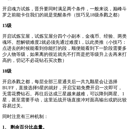
开启魂力试炼，晋升要同时满足两个条件，一般来说，巅峰斗
罗之前能卡住我们的就是觉醒条件（技巧见18级杀戮之都）
15级
开启试炼宝屋，试炼宝屋分四个小副本，金魂币、经验、两类
魂环。想解锁难度2就必须先通过难度1，以此类推（小技巧：
点进去的时候能看到你能打的段，顺便能看到下一阶段需要多
少人物等级，如果离的很近就先不打而是把等级升上去再来打
高的，切记不必花钻石买次数）
18级
开启杀戮之都，每层全部三星通关后一共九颗星会让选择
BUFF，直接选择9星的就好，开启宝箱免费开启一次即可，
无需花费钻石。再往后达成三星越来越难，可以降到两星、1
星，甚至需要手动，这里近战开场直接冲对面高输出或奶比较
容易过关。
同时注意有三种机制：
1、
剩余百分比血量。