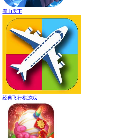
蜀山天下
经典飞行棋游戏