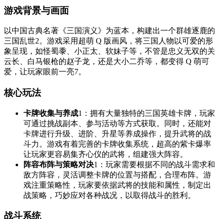
游戏背景与画面
以中国古典名著《三国演义》为蓝本，构建出一个群雄逐鹿的
三国乱世
2
。游戏采用超萌 Q 版画风，将三国人物以可爱的形
象呈现，如怪蜀黍、小正太、软妹子等，不管是忠义无双的关
云长、白马银枪的赵子龙，还是大小二乔等，都变得 Q 萌可
爱，让玩家眼前一亮
7
。
核心玩法
卡牌收集与养成
1
：拥有大量独特的三国英雄卡牌，玩家
可通过挑战副本、参与活动等方式获取。同时，还能对
卡牌进行升级、进阶、升星等养成操作，提升武将的战
斗力。游戏有着完善的卡牌收集系统，超高的紫卡爆率
让玩家更容易集齐心仪的武将，组建强大阵容。
阵容布阵与策略对决
1
：玩家需要根据不同的战斗需求和
敌方阵容，灵活调整卡牌的位置与搭配，合理布阵。游
戏注重策略性，玩家要依据武将的技能和属性，制定出
战策略，巧妙应对各种战况，以取得战斗的胜利。
战斗系统