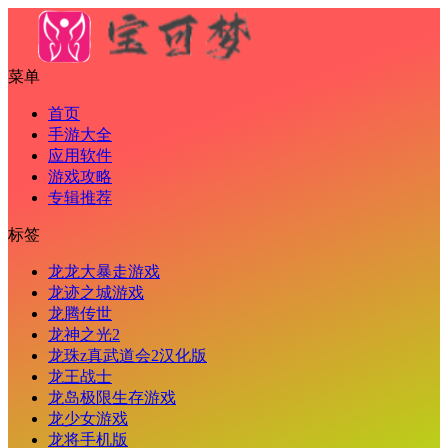
菜单
首页
手游大全
应用软件
游戏攻略
专辑推荐
标签
龙龙大暴走游戏
龙迹之城游戏
龙腾传世
龙神之光2
龙珠z真武道会2汉化版
龙王战士
龙岛极限生存游戏
龙少女游戏
龙将手机版