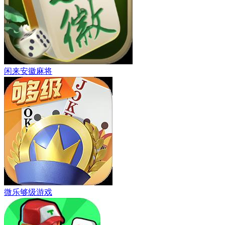
闲来安徽麻将
微乐够级游戏