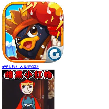
q宠大乐斗内购破解版