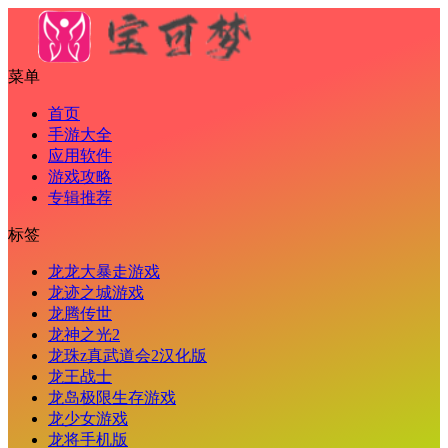
菜单
首页
手游大全
应用软件
游戏攻略
专辑推荐
标签
龙龙大暴走游戏
龙迹之城游戏
龙腾传世
龙神之光2
龙珠z真武道会2汉化版
龙王战士
龙岛极限生存游戏
龙少女游戏
龙将手机版