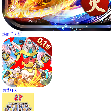
热血千刀斩
切菜狂人