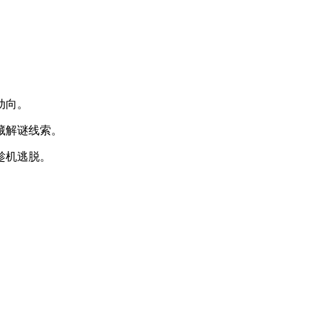
。
。
动向。
藏解谜线索。
趁机逃脱。