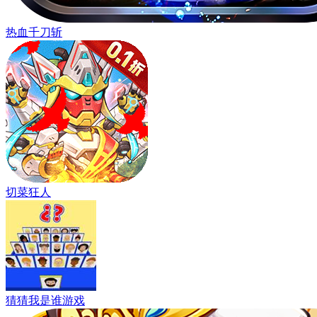
热血千刀斩
切菜狂人
猜猜我是谁游戏