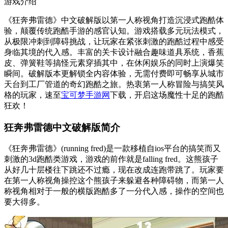
游戏介绍
《狂奔弗雷德》中文破解版以第一人称视角打造沉浸式跑酷体
验，颠覆传统跑酷手游的感官认知。游戏搭载多元玩法模式，
从极限冲刺到障碍挑战，让玩家在紧张刺激的跑酷过程中感受
身临其境的代入感。丰富的关卡设计融合趣味道具系统，香蕉
皮、弹簧鞋等搞怪元素穿插其中，在休闲娱乐的同时上演爆笑
瞬间。破解版本更解锁全内容体验，无需付费即可畅享从城市
天台到工厂管道的奇幻跑酷之旅。热衷第一人称冒险与搞笑风
格的玩家，速至
宝可梦手游网
下载，开启这场魔性十足的跑酷
狂欢！
狂奔弗雷德中文破解版简介
《狂奔弗雷德》(running fred)是一款移植自ios平台的搞笑而又
刺激的3d跑酷类游戏，游戏的前作就是falling fred。这熊孩子
从好几十层楼往下跳还不过瘾，现在改成连跑带跳了。玩家要
在第一人称视角操控这个熊孩子来躲避各种障碍物，而第一人
称视角相对于一般的横版跑酷多了一分代入感，操作的空间也
要大得多。