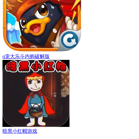
q宠大乐斗内购破解版
暗黑小红帽游戏