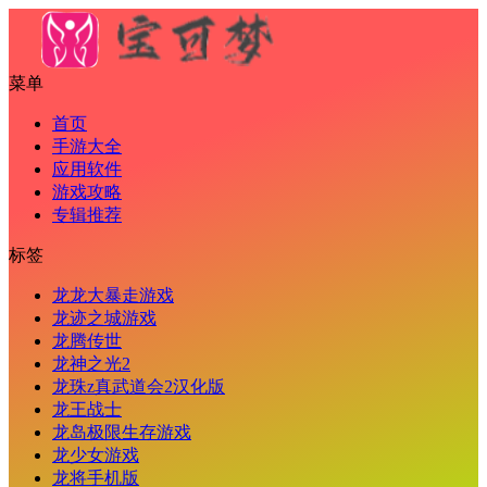
菜单
首页
手游大全
应用软件
游戏攻略
专辑推荐
标签
龙龙大暴走游戏
龙迹之城游戏
龙腾传世
龙神之光2
龙珠z真武道会2汉化版
龙王战士
龙岛极限生存游戏
龙少女游戏
龙将手机版