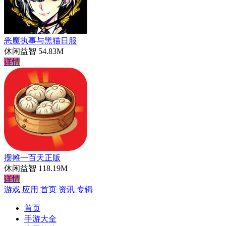
恶魔执事与黑猫日服
休闲益智
54.83M
详情
摆摊一百天正版
休闲益智
118.19M
详情
游戏
应用
首页
资讯
专辑
首页
手游大全