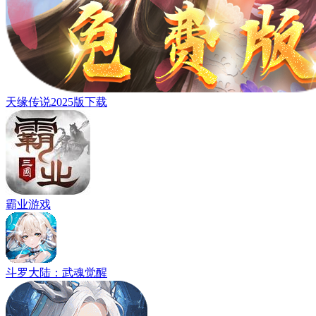
天缘传说2025版下载
霸业游戏
斗罗大陆：武魂觉醒