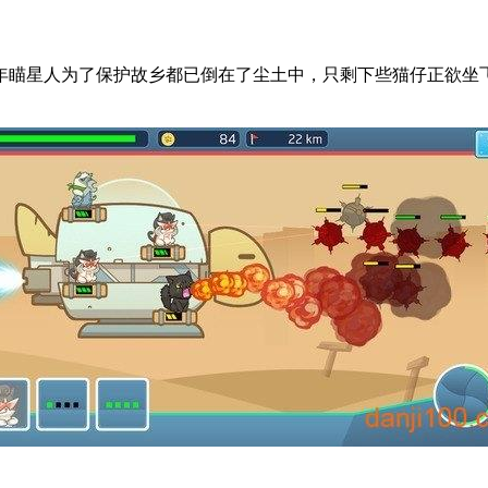
年瞄星人为了保护故乡都已倒在了尘土中，只剩下些猫仔正欲坐飞