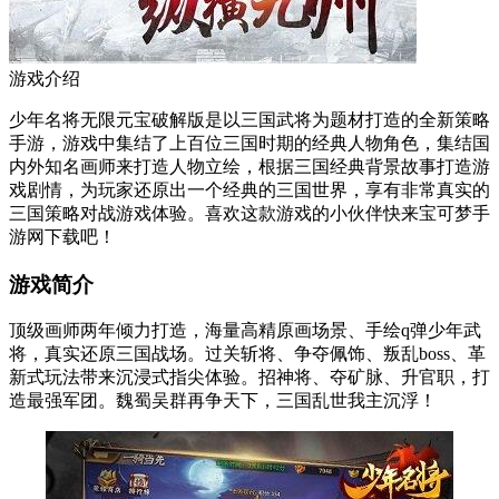
游戏介绍
少年名将无限元宝破解版是以三国武将为题材打造的全新策略
手游，游戏中集结了上百位三国时期的经典人物角色，集结国
内外知名画师来打造人物立绘，根据三国经典背景故事打造游
戏剧情，为玩家还原出一个经典的三国世界，享有非常真实的
三国策略对战游戏体验。喜欢这款游戏的小伙伴快来宝可梦手
游网下载吧！
游戏简介
顶级画师两年倾力打造，海量高精原画场景、手绘q弹少年武
将，真实还原三国战场。过关斩将、争夺佩饰、叛乱boss、革
新式玩法带来沉浸式指尖体验。招神将、夺矿脉、升官职，打
造最强军团。魏蜀吴群再争天下，三国乱世我主沉浮！