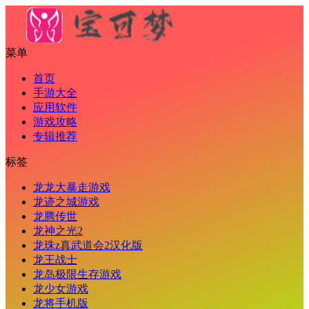
菜单
首页
手游大全
应用软件
游戏攻略
专辑推荐
标签
龙龙大暴走游戏
龙迹之城游戏
龙腾传世
龙神之光2
龙珠z真武道会2汉化版
龙王战士
龙岛极限生存游戏
龙少女游戏
龙将手机版