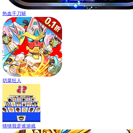
热血千刀斩
切菜狂人
猜猜我是谁游戏