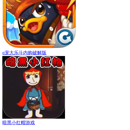
q宠大乐斗内购破解版
暗黑小红帽游戏