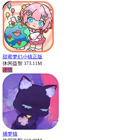
甜蜜梦幻小镇正版
休闲益智
373.11M
详情
捕梦猫