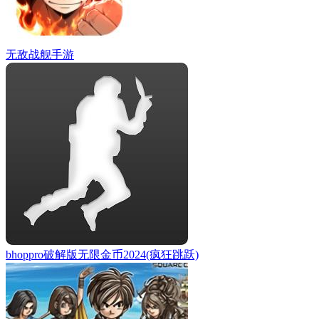
无敌战舰手游
bhoppro破解版无限金币2024(疯狂跳跃)