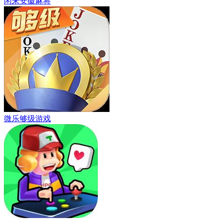
闲来安徽麻将
微乐够级游戏