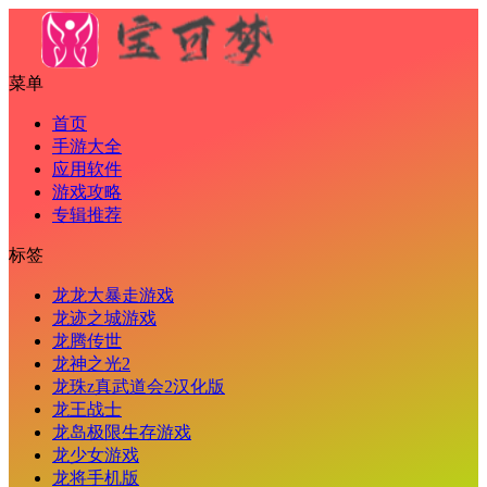
菜单
首页
手游大全
应用软件
游戏攻略
专辑推荐
标签
龙龙大暴走游戏
龙迹之城游戏
龙腾传世
龙神之光2
龙珠z真武道会2汉化版
龙王战士
龙岛极限生存游戏
龙少女游戏
龙将手机版