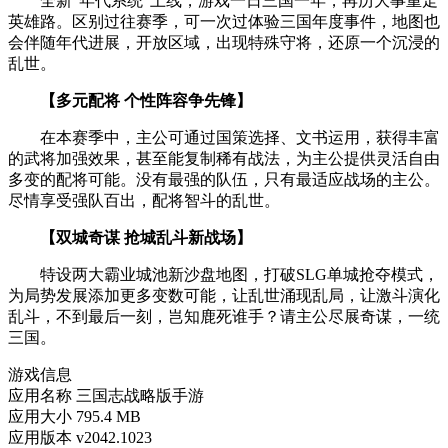
全新“年代系统”上线，游戏一日三国一年，再历大事重走
英雄路。区别过往赛季，可一次过体验三国年度事件，地图也
会伴随年代进展，开放区域，出现特殊守将，还原一个沉浸的
乱世。
【多元配将 个性阵容争先锋】
在本赛季中，主公可通过国策选择、文书运用，获得丰富
的武将加强效果，甚至能复制稀有战法，为主公提供灵活自由
多变的配将可能。没有最强的队伍，只有最适应战场的主公。
尽情享受强队百出，配将智斗的乱世。
【双城奇谋 抢城乱斗新战场】
特设两大霸业城池新沙盘地图，打破SLG单城抢夺模式，
为局势发展添加更多变数可能，让乱世涌现乱局，让激斗演化
乱斗，不到最后一刻，岂知鹿死谁手？请主公尽展奇谋，一统
三国。
游戏信息
应用名称
三国志战略版手游
应用大小
795.4 MB
应用版本
v2042.1023