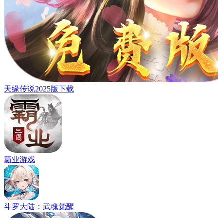
天缘传说2025版下载
霸业游戏
斗罗大陆：武魂觉醒