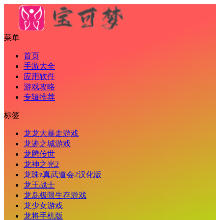
菜单
首页
手游大全
应用软件
游戏攻略
专辑推荐
标签
龙龙大暴走游戏
龙迹之城游戏
龙腾传世
龙神之光2
龙珠z真武道会2汉化版
龙王战士
龙岛极限生存游戏
龙少女游戏
龙将手机版