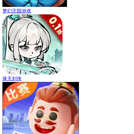
梦幻庄园游戏
诛天剑侠