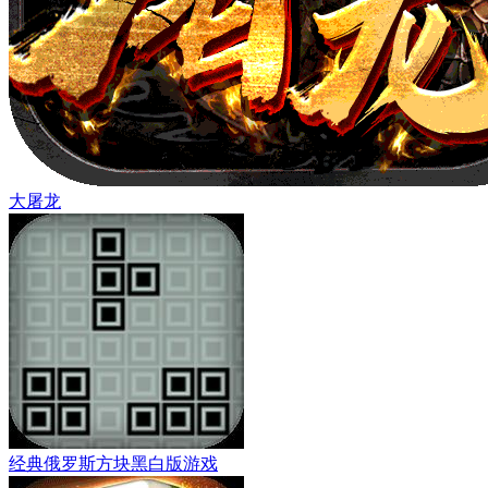
大屠龙
经典俄罗斯方块黑白版游戏