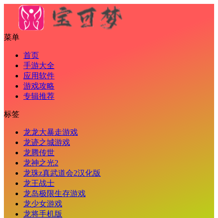
菜单
首页
手游大全
应用软件
游戏攻略
专辑推荐
标签
龙龙大暴走游戏
龙迹之城游戏
龙腾传世
龙神之光2
龙珠z真武道会2汉化版
龙王战士
龙岛极限生存游戏
龙少女游戏
龙将手机版