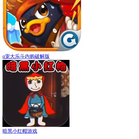
q宠大乐斗内购破解版
暗黑小红帽游戏