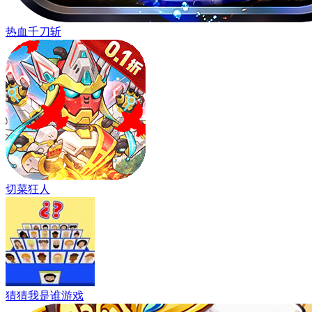
热血千刀斩
切菜狂人
猜猜我是谁游戏