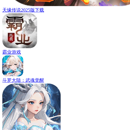
天缘传说2025版下载
霸业游戏
斗罗大陆：武魂觉醒